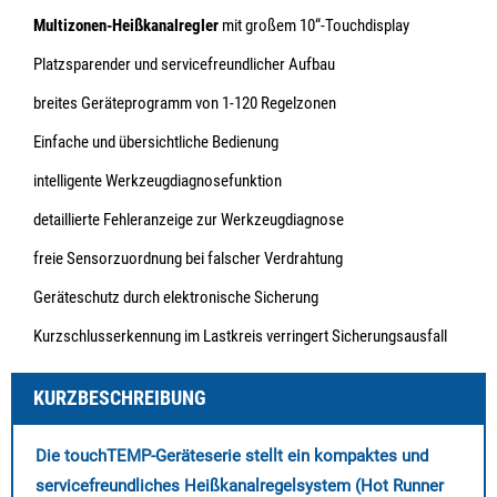
Registrieren
Kontakt
Multizonen-Heißkanalregler
mit großem 10“-Touchdisplay
Platzsparender und servicefreundlicher Aufbau
Kontaktformular
breites Geräteprogramm von 1-120 Regelzonen
Vertriebspartner
Einfache und übersichtliche Bedienung
Datenschutz
intelligente Werkzeugdiagnosefunktion
detaillierte Fehleranzeige zur Werkzeugdiagnose
Impressum
freie Sensorzuordnung bei falscher Verdrahtung
Geräteschutz durch elektronische Sicherung
Kurzschlusserkennung im Lastkreis verringert Sicherungsausfall
KURZBESCHREIBUNG
Die touchTEMP-Geräteserie stellt ein kompaktes und
servicefreundliches Heißkanalregelsystem (Hot Runner