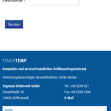
E-Mail-Adresse
*
Registrieren
Kontakt
Kontaktformular
Senden
Vertriebspartner
Datenschutz
Impressum
TOUCH
TEMP
Kompakter und servicefreundlicher Heißkanalregelschrank
Vertretungsberechtigter Geschäftsführer: Heiko Weber
Sigmann Elektronik GmbH
Tel. +49 6268-321
Hauptstraße 53
Fax +49 6268-1090
74928 Hüffenhardt
E-Mail